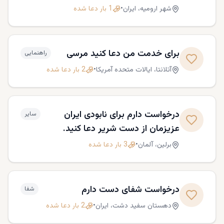
به همراه خانواده ام همسرم و دو
شهر ارومیه،
ایران
•
1
بار دعا شده
فرزندم ساکن ارومیه هستیم
درخواست دعا و حمایت مالی دارم.
برای خدمت من دعا کنید مرسی
راهنمایی
آتلانتا،
ایالات متحده آمریکا
•
2
بار دعا شده
درخواست دارم برای نابودی ایران
سایر
عزیزمان از دست شریر دعا کنید.
برلین،
آلمان
•
3
بار دعا شده
درخواست شفای دست دارم
شفا
دهستان سفید دشت،
ایران
•
2
بار دعا شده