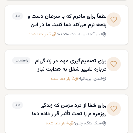
لطفاً برای مادرم که با سرطان دست و
شفا
پنجه نرم می‌کند دعا کنید. ما در این
زمان سخت به قدرت و شفا نیاز داریم.
لس آنجلس،
ایالات متحده
•
2
بار دعا شده
برای تصمیم‌گیری مهم در زندگی‌ام
راهنمایی
درباره تغییر شغل به هدایت نیاز
دارم. لطفاً برای روشنی و حکمت دعا
لندن،
بریتانیا
•
2
بار دعا شده
کنید.
برای شفا از درد مزمن که زندگی
شفا
روزمره‌ام را تحت تأثیر قرار داده دعا
کنید. به قدرت شفابخش خدا ایمان
هنگ کنگ،
چین
•
4
بار دعا شده
دارم.