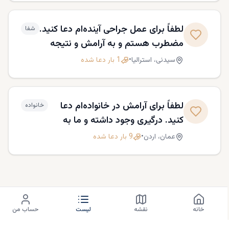
لطفاً برای عمل جراحی آینده‌ام دعا کنید.
شفا
مضطرب هستم و به آرامش و نتیجه
موفق نیاز دارم.
سیدنی،
استرالیا
•
1
بار دعا شده
لطفاً برای آرامش در خانواده‌ام دعا
خانواده
کنید. درگیری وجود داشته و ما به
آشتی و محبت نیاز داریم.
عمان،
اردن
•
9
بار دعا شده
خانه
نقشه
لیست
حساب من