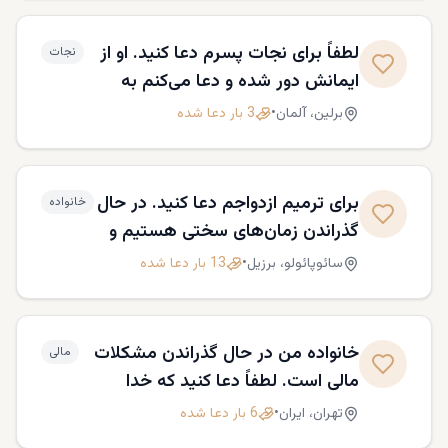
لطفاً برای نجات پسرم دعا کنید. او از
نجات
ایمانش دور شده و دعا می‌کنم به
سوی خدا بازگردد.
برلین،
آلمان
•
3
بار دعا شده
برای ترمیم ازدواجم دعا کنید. در حال
خانواده
گذراندن زمان‌های سختی هستیم و
به مداخله خدا نیاز داریم.
سائوپائولو،
برزیل
•
13
بار دعا شده
خانواده من در حال گذراندن مشکلات
مالی
مالی است. لطفاً دعا کنید که خدا
نیازهای ما را برآورده کند و فرصت‌های
تهران،
ایران
•
6
بار دعا شده
جدیدی باز کند.