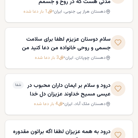
مدتی هست که در روح و جسمم
اجاره ها خیلی بالاست و منصف
بیمارم، لطفاً برایم در دعا باشید.
دهستان هراز پی جنوبی،
ایران
•
1
بار دعا شده
نیستن..از نظر مالی خیلی در فشارند
( دعا کنید اراده خداوند در فروش
ملک پدری احسان تا بتوانند برکت
سلام دوستان عزیزم لطفا برای سلامت
یافته شوند ...) لطفا
جسمی و روحی خانواده من دعا کنید من
مریم هستم و در ایران زندگی میکنم .
دهستان چوپانان،
ایران
•
3
بار دعا شده
خانواده ام شدیدا افسردگی گرفتن و برای کار
خوب داشتن و خرید ماشین برای من هم
دعا کنید . ازتون ممنونم
درود و سلام بر ایمان داران محبوب در
شفا
عيسی مسیح خداوند عزیزان دل خدا
برای شفای بیماری کلیه هام و فشار
دهستان ملک آباد،
ایران
•
4
بار دعا شده
خون تنهایی و رهائی از اعتیاد تقاضای
دعا داشتم با سپاس فراوان 😘🙏☘️
درود به همه عزیزان لطفا اگه براتون مقدوره