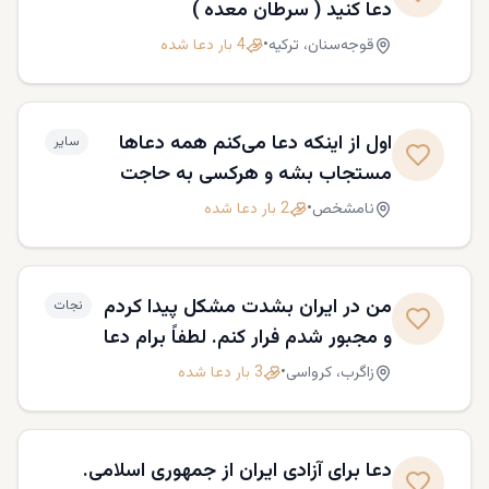
دعا کنید ( سرطان معده )
قوجه‌سنان،
ترکیه
•
4
بار دعا شده
اول از اینکه دعا می‌کنم همه دعاها
سایر
مستجاب بشه و هرکسی به حاجت
دلش برسه دوم دعا میکنم زودتر اون
نامشخص
•
2
بار دعا شده
آدمی که لیاقتش رو دارم به زندگیم
بیاد و‌بتونم سروسامون بگیرم .
من در ایران بشدت مشکل پیدا کردم
نجات
و مجبور شدم فرار کنم. لطفاً برام دعا
کنید تا بتونم زندگیم رو از نو بسازیم و
زاگرب،
کرواسی
•
3
بار دعا شده
در آرامش زندگی کنم.
دعا برای آزادی ایران از جمهوری اسلامی.