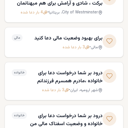
برکت ، شادی و آرامش برای هم میهنانمان
در ایران مخصوصا. باشد که در ایرانی آزاد
City of Westminster،
بریتانیا
•
4
بار دعا شده
بتوانیم با هم در اتحاد خداوندمان عیسی
مسیح را پرستش کنیم.
برای بهبود وضعیت مالی دعا کنید
مالی
مالی
•
3
بار دعا شده
درود بر شما درخواست دعا برای
خانواده
خانواده ،مادرم همسرم فرزندانم
،برادرم. خواهرم ... و درخواست دعا
شهر ارومیه،
ایران
•
3
بار دعا شده
برای برکت مالی من لودریک یوحنا
هستم همسرم امیک گریکور و
فرزندانم لیونید و لیونل درخواست
درود بر شما درخواست دعا برای
خانواده
دعا با تشکر از شهر ارومیه
خانواده و وضعیت اسفناک مالی من