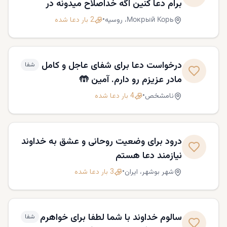
برام دعا کنین اگه خداصلاح میدونه در
درخواست کاری که دادم قبول شم ممنون
Мокрый Корь،
روسیه
•
2
بار دعا شده
درخواست دعا برای شفای عاجل و کامل
شفا
مادر عزیزم رو دارم. آمین 🤲
نامشخص
•
4
بار دعا شده
درود برای وضعیت روحانی و عشق به خداوند
نيازمند دعا هستم
شهر بوشهر،
ایران
•
3
بار دعا شده
سالوم خداوند با شما لطفا برای خواهرم
شفا